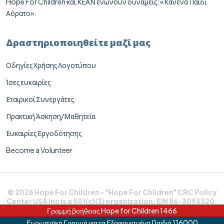
Hope For Children και ΚΕΑΝ ενώνουν δυνάμεις: «Κανένα Παιδί
Αόρατο».
Δραστηριοποιηθείτε μαζί μας
Οδηγίες Χρήσης Λογοτύπου
Ίσες ευκαιρίες
Εταιρικοί Συνεργάτες
Πρακτική Άσκηση/Μαθητεία
Ευκαιρίες Εργοδότησης
Become a Volunteer
© 2026 Hope For Children - "Hope For Children" CRC Policy
Center USA Inc is a 501(c)(3) organization, EIN 86-3093320.
Donations are deductible to the full extent allowable
Γραμμή βοήθειας Hope for Children 1466
under IRS regulations.
Ευρωπαϊκή Γραμμή για τα Εξαφανισμένα Παιδιά 116000