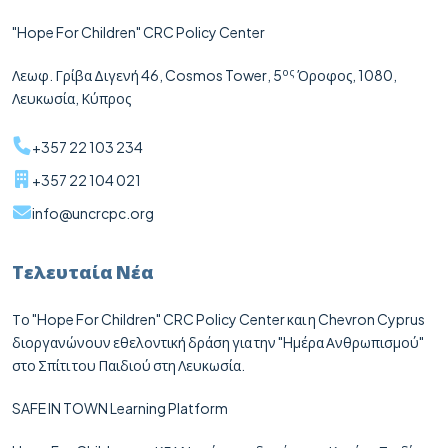
"Hope For Children" CRC Policy Center
ος
Λεωφ. Γρίβα Διγενή 46,
Cosmos
Tower
, 5
Όροφος, 1080,
Λευκωσία, Κύπρος
+357 22 103 234
+357 22 104 021
info@uncrcpc.org
Τελευταία Νέα
Το "Hope For Children" CRC Policy Center και η Chevron Cyprus
διοργανώνουν εθελοντική δράση για την "Hμέρα Ανθρωπισμού"
στο Σπίτι του Παιδιού στη Λευκωσία.
SAFE IN TOWN Learning Platform