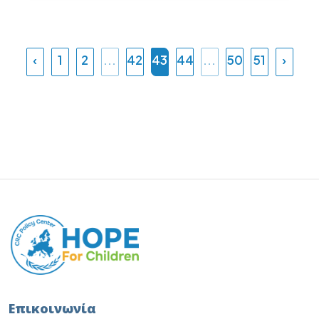
‹
1
2
...
42
43
44
...
50
51
›
Επικοινωνία