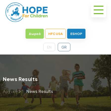
Δωρεά
HFC USA
ESHOP
EN
GR
News Results
Αρχική
News Results