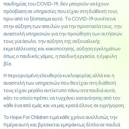
πανδημίας του COVID-19, δεν μπορούν να έχουν
πρόσβαση σε υπηρεσίες που είχαν στη διάθεσή τους
πριν από το ξέσπασμα αυτό. Το COVID-19 συνέτεινε
στην αύξηση των απειλών για την προστασία τους, την
αναστολή υπηρεσιών για την προώθηση των αιτήσεών
τους για άσυλο, την αύξηση της σεξουαλικής
εκμετάλλευσης και κακοποίησης, αύξηση εγκλημάτων
όπως ο παιδικός γάμος, η παιδική εργασία, η έμφυλη
βία.
Η περιορισμένη ελευθερία κυκλοφορίας αλλά και η
αναστολή των υπηρεσιών που θα είχαν στη διάθεσή
τους είχαν μεγάλο αντίκτυπο πάνω στα παιδιά αυτά,
κάτι το οποίο πρέπει να τυγχάνει κατανόησης από τον
κάθε ένα από εμάς και να μας κρατά όλους σε εγρήγορση.
To Hope For Children τιμά κάθε χρόνο ανελλιπώς την
Ημέρα αυτή και βρίσκεται εμπράκτως δίπλα σε παιδιά