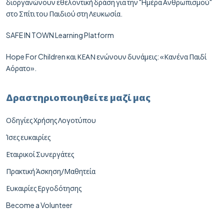
διοργανώνουν εθελοντική δράση για την "Hμέρα Ανθρωπισμού"
στο Σπίτι του Παιδιού στη Λευκωσία.
SAFE IN TOWN Learning Platform
Hope For Children και ΚΕΑΝ ενώνουν δυνάμεις: «Κανένα Παιδί
Αόρατο».
Δραστηριοποιηθείτε μαζί μας
Οδηγίες Χρήσης Λογοτύπου
Ίσες ευκαιρίες
Εταιρικοί Συνεργάτες
Πρακτική Άσκηση/Μαθητεία
Ευκαιρίες Εργοδότησης
Become a Volunteer