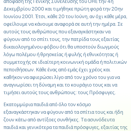
απόφαση της Γενικής Συνέλευσης του ΟΗΕ την 4η
Δεκεμβρίου 2000 και τιμήθηκε πρώτη φορά την 20ην
Ιουνίου 2001. Έτσι, κάθε 20 του Ιούνη, αν όχι κάθε μέρα,
οφείλουμε να κάνουμε αναφορά σε αυτή την ημέρα. Σε
αυτούς τους ανθρώπους που εξαναγκάστηκαν να
φύγουν από το σπίτι τους, την πατρίδα τους εξαιτίας
δικαιολογημένου φόβου ότι θα υποστούν διωγμούς
λόγω πολέμου ή θρησκείας ή φυλής ή εθνικότητας ή
συμμετοχής σε ιδιαίτερη κοινωνική ομάδα ή πολιτικών
πεποιθήσεων. Κάθε ένας από εμάς έχει χρέος και
καθήκον να αφιερώσει λίγο από τον χρόνο του για να
αναγνωρίσει τη δύναμη και το κουράγιο τους και να
τιμήσει αυτούς τους ανθρώπους: τους Πρόσφυγες.
Εκατομμύρια παιδιά από όλο τον κόσμο
εξαναγκάστηκαν να φύγουν από τα σπίτια τους και ήδη
ζουν κάτω από αντίξοες συνθήκες. Τα ασυνόδευτα
παιδιά και γενικότερα τα παιδιά πρόσφυγες, εξαιτίας της