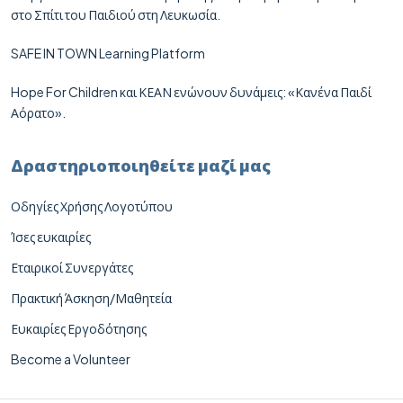
στο Σπίτι του Παιδιού στη Λευκωσία.
SAFE IN TOWN Learning Platform
Hope For Children και ΚΕΑΝ ενώνουν δυνάμεις: «Κανένα Παιδί
Αόρατο».
Δραστηριοποιηθείτε μαζί μας
Οδηγίες Χρήσης Λογοτύπου
Ίσες ευκαιρίες
Εταιρικοί Συνεργάτες
Πρακτική Άσκηση/Μαθητεία
Ευκαιρίες Εργοδότησης
Become a Volunteer