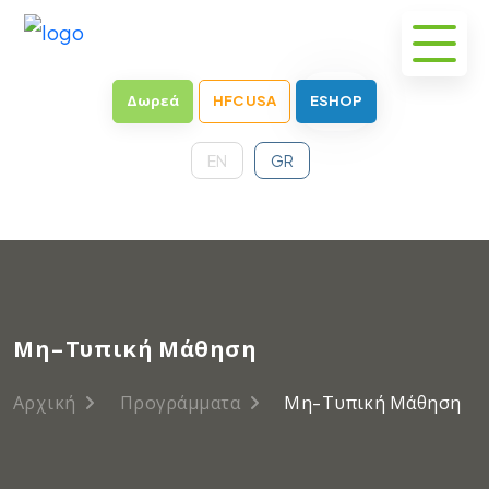
Δωρεά
HFC USA
ESHOP
EN
GR
Μη-Τυπική Μάθηση
Αρχική
Προγράμματα
Μη-Τυπική Μάθηση