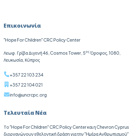
Επικοινωνία
"Hope For Children" CRC Policy Center
ος
Λεωφ. Γρίβα Διγενή 46,
Cosmos
Tower
, 5
Όροφος, 1080,
Λευκωσία, Κύπρος
+357 22 103 234
+357 22 104 021
info@uncrcpc.org
Τελευταία Νέα
Το "Hope For Children" CRC Policy Center και η Chevron Cyprus
διοργανώνουν εθελοντική δράση για την "Hμέρα Ανθρωπισμού"