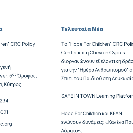
α
Τελευταία Νέα
dren" CRC Policy
Το "Hope For Children" CRC Poli
Center και η Chevron Cyprus
διοργανώνουν εθελοντική δρά
ιγενή
για την "Hμέρα Ανθρωπισμού" σ
ος
wer
, 5
Όροφος,
Σπίτι του Παιδιού στη Λευκωσί
α, Κύπρος
SAFE IN TOWN Learning Platfor
 234
 021
Hope For Children και ΚΕΑΝ
ενώνουν δυνάμεις: «Κανένα Παι
c.org
Αόρατο».