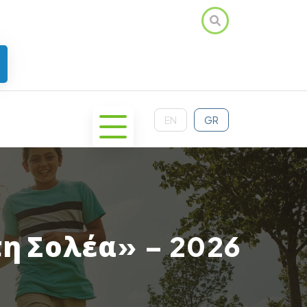
EN
GR
η Σολέα» – 2026