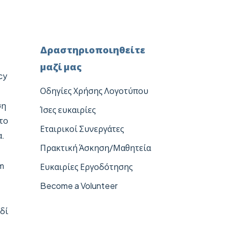
Δραστηριοποιηθείτε
μαζί μας
cy
Οδηγίες Χρήσης Λογοτύπου
ση
Ίσες ευκαιρίες
το
Εταιρικοί Συνεργάτες
α.
Πρακτική Άσκηση/Μαθητεία
m
Ευκαιρίες Εργοδότησης
Become a Volunteer
δί