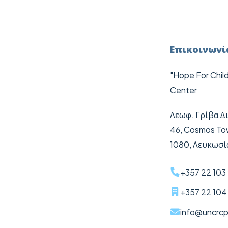
Επικοινωνί
"Hope For Chil
Center
Λεωφ. Γρίβα Δ
46,
Cosmos
To
1080, Λευκωσί
+357 22 103
+357 22 104
info@uncrcp