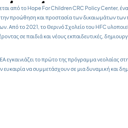
αι από το Hope For Children CRC Policy Center, έν
ια την προώθηση και προστασία των δικαιωμάτων των
. Από το 2021, το Θερινό Σχολείο του HFC υλοποιεί
ροντας σε παιδιά και νέους εκπαιδευτικές, δημιουργ
ΕΑ εγκαινιάζει το πρώτο της πρόγραμμα νεολαίας στ
 την ευκαιρία να συμμετάσχουν σε μια δυναμική και δ