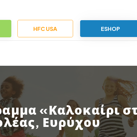
HFC USA
ESHOP
αμμα «Καλοκαίρι στ
ολέας, Ευρύχου