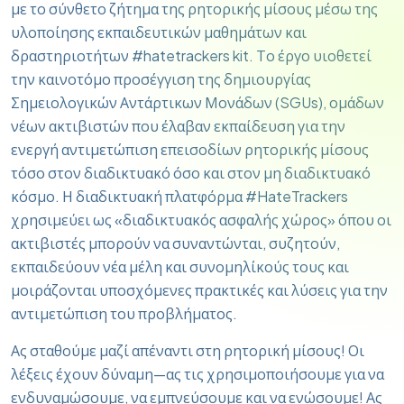
με το σύνθετο ζήτημα της ρητορικής μίσους μέσω της
υλοποίησης εκπαιδευτικών μαθημάτων και
δραστηριοτήτων #hatetrackers kit. Το έργο υιοθετεί
την καινοτόμο προσέγγιση της δημιουργίας
Σημειολογικών Αντάρτικων Μονάδων (SGUs), ομάδων
νέων ακτιβιστών που έλαβαν εκπαίδευση για την
ενεργή αντιμετώπιση επεισοδίων ρητορικής μίσους
τόσο στον διαδικτυακό όσο και στον μη διαδικτυακό
κόσμο. Η διαδικτυακή πλατφόρμα #HateTrackers
χρησιμεύει ως «διαδικτυακός ασφαλής χώρος» όπου οι
ακτιβιστές μπορούν να συναντώνται, συζητούν,
εκπαιδεύουν νέα μέλη και συνομηλίκούς τους και
μοιράζονται υποσχόμενες πρακτικές και λύσεις για την
αντιμετώπιση του προβλήματος.
Ας σταθούμε μαζί απέναντι στη ρητορική μίσους! Οι
λέξεις έχουν δύναμη—ας τις χρησιμοποιήσουμε για να
ενδυναμώσουμε, να εμπνεύσουμε και να ενώσουμε! Ας