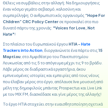
Θέλεις να συμβάλεις στην αλλαγή; Να δημιουργήσεις
έναν κόσμο γεμάτο σεβασμό, καλοσύνη και
συμπερίληψη; Ο ανθρωπιστικός οργανισμός
“Hope For
Children” CRC Policy Center
σε προσκαλεί στο πιο
δυνατό πάρτυ της χρονιάς:
"Voices for Love, Not
Hate"
!
Στο πλαίσιο του Ευρωπαϊκού έργου
HTIA -
Hate
Trackers into Action
, διοργανώνετε ένα πάρτυ στις
15
Μαρτίου
, στο Αμφιθέατρο του Πανεπιστημίου
Λευκωσίας από τις 5 το απόγευμα μέχρι τις 9 το βράδυ.
Λάβε μέρος σε διαδραστικά εργαστήρια, άκου
εμπνευσμένες ιστορίες και εμπειρίες από τους νέους
που έλαβαν μέρος στο έργο, απόλαυσε live μουσική από
μέλη της δημοφιλούς μπάντας Prospectus και Live Link
με τον MIX FM, διασκέδασε και γίνε μέρος της αλλαγής!
Το έργο HTIA στοχεύει στην ευαισθητοποίηση σχετικά