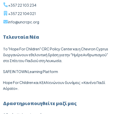
+357 22 103 234
+357 22 104 021
info@uncrcpc.org
Τελευταία Νέα
Το "Hope For Children" CRC Policy Center και η Chevron Cyprus
διοργανώνουν εθελοντική δράση για την "Hμέρα Ανθρωπισμού"
στο Σπίτι του Παιδιού στη Λευκωσία.
SAFE IN TOWN Learning Platform
Hope For Children και ΚΕΑΝ ενώνουν δυνάμεις: «Κανένα Παιδί
Αόρατο».
Δραστηριοποιηθείτε μαζί μας