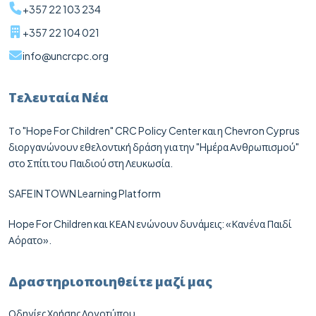
+357 22 103 234
+357 22 104 021
info@uncrcpc.org
Τελευταία Νέα
Το "Hope For Children" CRC Policy Center και η Chevron Cyprus
διοργανώνουν εθελοντική δράση για την "Hμέρα Ανθρωπισμού"
στο Σπίτι του Παιδιού στη Λευκωσία.
SAFE IN TOWN Learning Platform
Hope For Children και ΚΕΑΝ ενώνουν δυνάμεις: «Κανένα Παιδί
Αόρατο».
Δραστηριοποιηθείτε μαζί μας
Οδηγίες Χρήσης Λογοτύπου