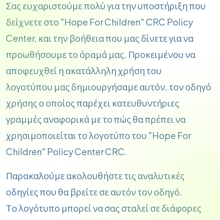
Σας ευχαριστούμε πολύ για την υποστήριξη που
δείχνετε στο "Hope For Children" CRC Policy
Center, και την βοήθεια που μας δίνετε για να
προωθήσουμε το όραμά μας. Προκειμένου να
αποφευχθεί η ακατάλληλη χρήση του
λογοτύπου μας δημιουργήσαμε αυτόν, τον οδηγό
χρήσης ο οποίος παρέχει κατευθυντήριες
γραμμές αναφορικά με το πώς θα πρέπει να
χρησιμοποιείται το λογοτύπο του "Hope For
Children" Policy Center CRC.
Παρακαλούμε ακολουθήστε τις αναλυτικές
οδηγίες που θα βρείτε σε αυτόν τον οδηγό.
Το λογότυπο μπορεί να σας σταλεί σε διάφορες